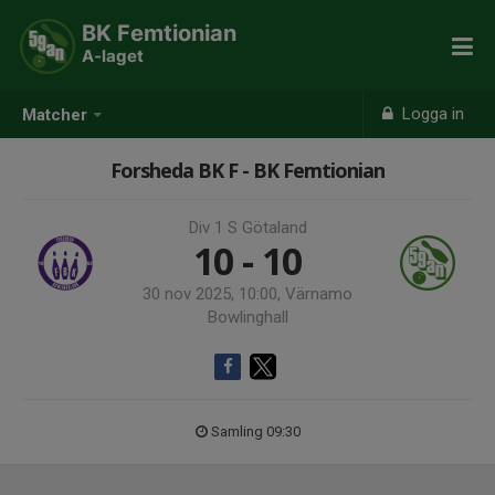
BK Femtionian
A-laget
Logga in
Matcher
Forsheda BK F - BK Femtionian
Div 1 S Götaland
10 - 10
30 nov 2025, 10:00, Värnamo
Bowlinghall
Samling 09:30