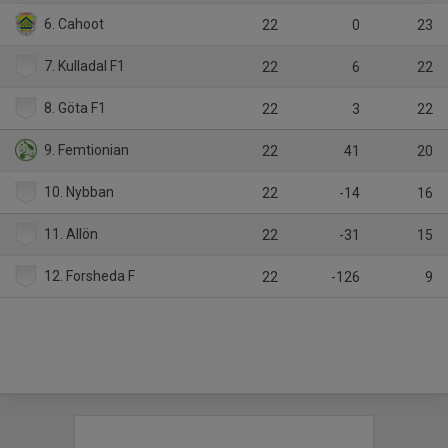
6. Cahoot
22
0
23
7. Kulladal F1
22
6
22
8. Göta F1
22
3
22
9. Femtionian
22
41
20
10. Nybban
22
-14
16
11. Allön
22
-31
15
12. Forsheda F
22
-126
9