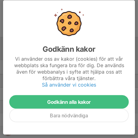
Inget referat skrivet
Godkänn kakor
Tabell
(från everysport)
Vi använder oss av kakor (cookies) för att vår
webbplats ska fungera bra för dig. De används
Div 1 S Götaland - 25/26
M
+/-
P
även för webbanalys i syfte att hjälpa oss att
förbättra våra tjänster.
1. Olofström
22
93
34
Så använder vi cookies
2. Karlskrona BK
22
32
30
Godkänn alla kakor
3. Falkenberg F
22
24
25
Bara nödvändiga
4. Öresund
22
-1
24
5. Bockarna
22
-27
24