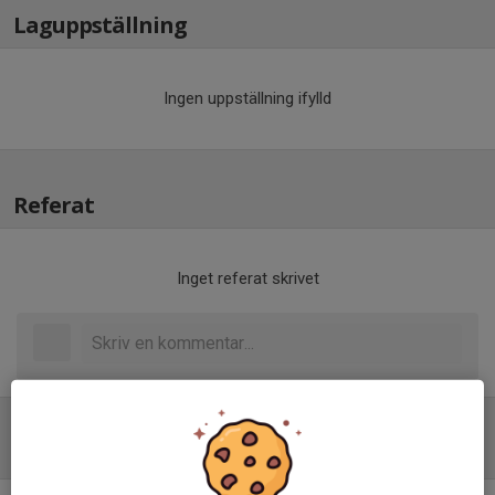
Laguppställning
Ingen uppställning ifylld
Referat
Inget referat skrivet
Tabell
(från everysport)