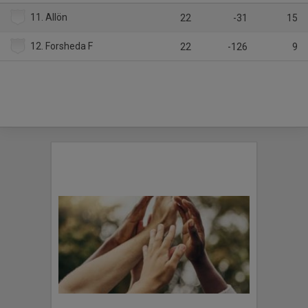
11. Allön
22
-31
15
12. Forsheda F
22
-126
9