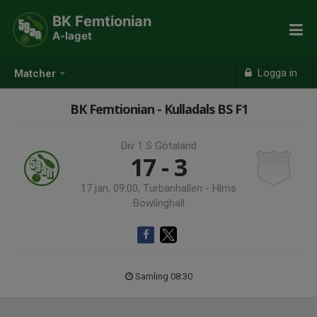
BK Femtionian
A-laget
Logga in
Matcher
BK Femtionian - Kulladals BS F1
Div 1 S Götaland
17 - 3
17 jan, 09:00, Turbanhallen - Hlms
Bowlinghall
Samling 08:30