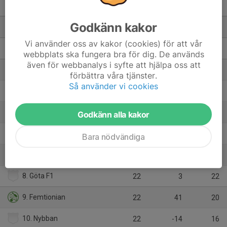
Div 1 S Götaland - 25/26
M
+/-
P
Godkänn kakor
1. Olofström
22
93
34
Vi använder oss av kakor (cookies) för att vår
2. Karlskrona BK
22
32
30
webbplats ska fungera bra för dig. De används
även för webbanalys i syfte att hjälpa oss att
3. Falkenberg F
22
24
25
förbättra våra tjänster.
Så använder vi cookies
4. Öresund
22
-1
24
5. Bockarna
22
-27
24
Godkänn alla kakor
6. Cahoot
22
0
23
Bara nödvändiga
7. Kulladal F1
22
6
22
8. Göta F1
22
3
22
9. Femtionian
22
41
20
10. Nybban
22
-14
16