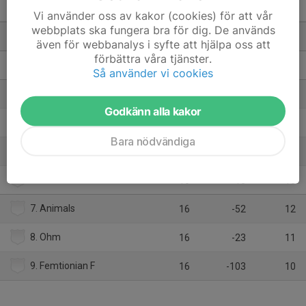
Div 2 S Götaland (2) - 25/26
M
+/-
P
Vi använder oss av kakor (cookies) för att vår
webbplats ska fungera bra för dig. De används
1. Full House F1
16
97
24
även för webbanalys i syfte att hjälpa oss att
förbättra våra tjänster.
2. Turbanen
16
52
22
Så använder vi cookies
3. Frigg
16
31
21
Godkänn alla kakor
4. Hovet
16
-6
16
Bara nödvändiga
5. Team Bjuv
16
17
15
6. Treff
16
-13
13
7. Animals
16
-52
12
8. Ohm
16
-23
11
9. Femtionian F
16
-103
10