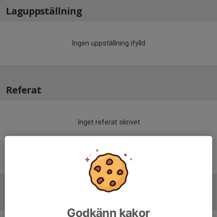
Laguppställning
Ingen uppställning ifylld
Referat
Inget referat skrivet
Tabell
(från everysport)
Godkänn kakor