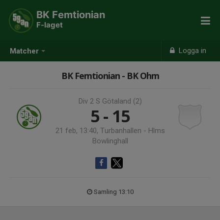
BK Femtionian
F-laget
Logga in
Matcher
BK Femtionian - BK Ohm
Div 2 S Götaland (2)
5 - 15
21 feb, 13:40, Turbanhallen - Hlms
Bowlinghall
Samling 13:10