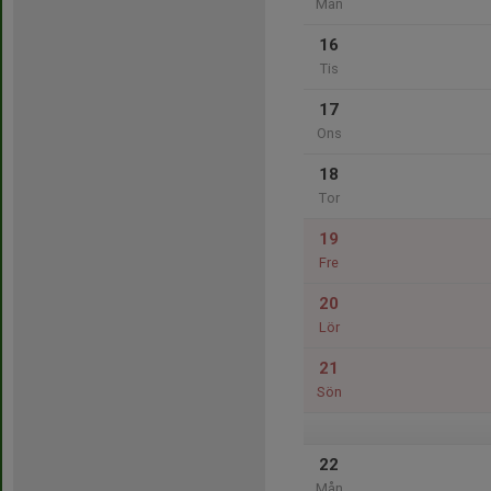
Mån
16
Tis
17
Ons
18
Tor
19
Fre
20
Lör
21
Sön
22
Mån