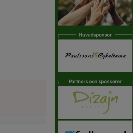
Huvudsponsor
Partners och sponsorer