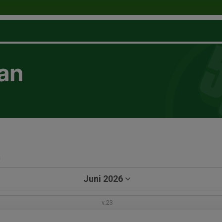
an
a
Juni 2026
v.23