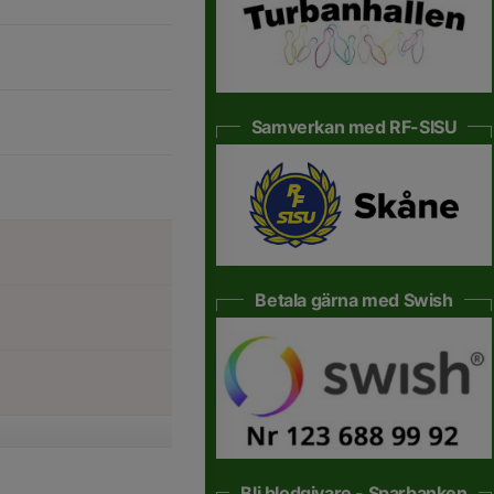
Samverkan med RF-SISU
Betala gärna med Swish
Bli blodgivare - Sparbanken