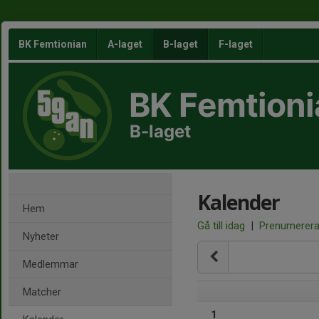
BK Femtionian
A-laget
B-laget
F-laget
BK Femtioni
B-laget
Kalender
Hem
Gå till idag
|
Prenumerer
Nyheter
Medlemmar
Matcher
1