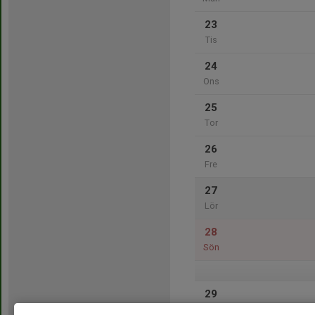
23
Tis
24
Ons
25
Tor
26
Fre
27
Lör
28
Sön
29
Mån