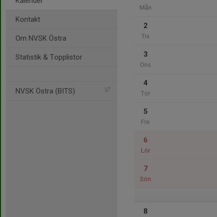
Kalender
Mån
Kontakt
2
Tis
Om NVSK Östra
3
Statistik & Topplistor
Ons
4
NVSK Östra (BITS)
Tor
5
Fre
6
Lör
7
Sön
8