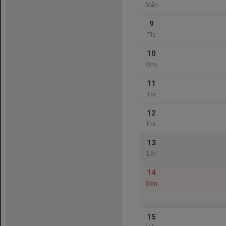
Mån
9
Tis
10
Ons
11
Tor
12
Fre
13
Lör
14
Sön
15