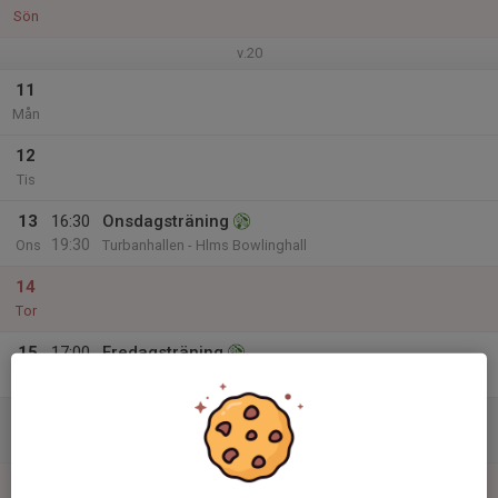
Sön
v.20
11
Mån
12
Tis
13
16:30
Onsdagsträning
19:30
Ons
Turbanhallen - Hlms Bowlinghall
14
Tor
15
17:00
Fredagsträning
18:00
Fre
Turbanhallen - Hlms Bowlinghall
16
Lör
17