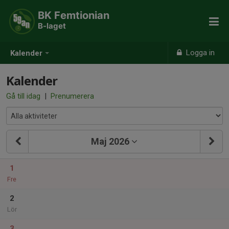
BK Femtionian
B-laget
Logga in
Kalender
Kalender
Gå till idag
|
Prenumerera
Maj 2026
1
Fre
2
Lör
3