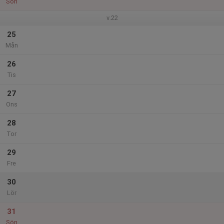
Sön
v.22
25
Mån
26
Tis
27
Ons
28
Tor
29
Fre
30
Lör
31
Sön