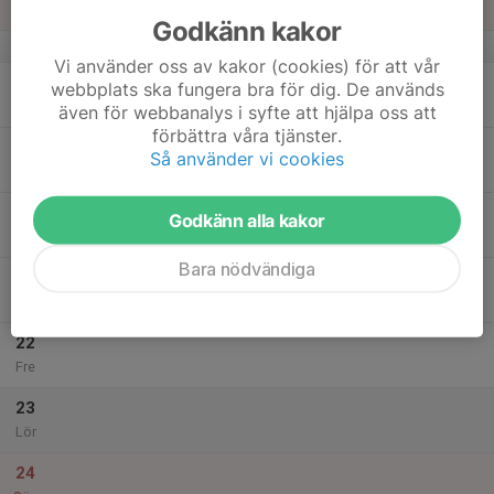
Sön
Godkänn kakor
v.21
Vi använder oss av kakor (cookies) för att vår
18
webbplats ska fungera bra för dig. De används
Mån
även för webbanalys i syfte att hjälpa oss att
förbättra våra tjänster.
19
Så använder vi cookies
Tis
20
Godkänn alla kakor
Ons
Bara nödvändiga
21
Tor
22
Fre
23
Lör
24