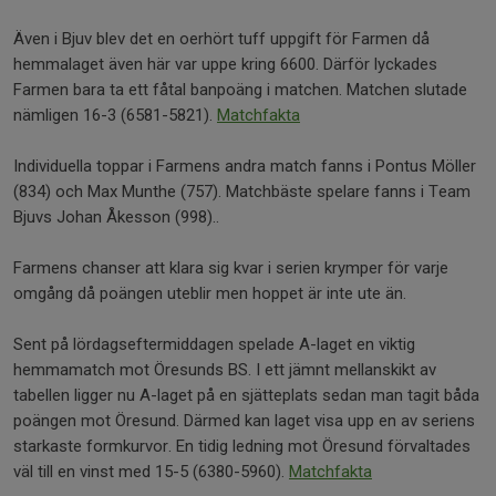
Även i Bjuv blev det en oerhört tuff uppgift för Farmen då
hemmalaget även här var uppe kring 6600. Därför lyckades
Farmen bara ta ett fåtal banpoäng i matchen. Matchen slutade
nämligen 16-3 (6581-5821).
Matchfakta
Individuella toppar i Farmens andra match fanns i Pontus Möller
(834) och Max Munthe (757). Matchbäste spelare fanns i Team
Bjuvs Johan Åkesson (998)..
Farmens chanser att klara sig kvar i serien krymper för varje
omgång då poängen uteblir men hoppet är inte ute än.
Sent på lördagseftermiddagen spelade A-laget en viktig
hemmamatch mot Öresunds BS. I ett jämnt mellanskikt av
tabellen ligger nu A-laget på en sjätteplats sedan man tagit båda
poängen mot Öresund. Därmed kan laget visa upp en av seriens
starkaste formkurvor. En tidig ledning mot Öresund förvaltades
väl till en vinst med 15-5 (6380-5960).
Matchfakta