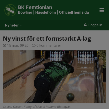
BK Femtionian
Bowling | Hässleholm | Officiell hemsida
Logga in
Nyheter
Ny vinst för ett formstarkt A-lag
15 mar, 09:20
0 kommentarer
Casper Olsson. Fotograf Mikael Roberto Blomqvist.