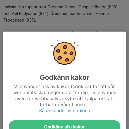
Individuella toppar mot Öresund fanns i Casper Olsson (890)
och Ael Eddysson (831). Öresunds bäste fanns i Henrick
Troedsson (857).
Med fyra matcher kvar för A-laget så har man två poäng ner till
kvalstrecket. Men man har även en bra kvot att ta hjälp av.
Kommande helg väntar nya matcher. Då ses vi igen!
Dela nyhet
Godkänn kakor
Kommentarer
Vi använder oss av kakor (cookies) för att vår
webbplats ska fungera bra för dig. De används
även för webbanalys i syfte att hjälpa oss att
förbättra våra tjänster.
Så använder vi cookies
Tidigare nyheter
Godkänn alla kakor