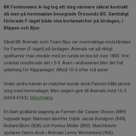
BK Femtionians A-lag tog ett steg närmare säkrat kontrakt
då man på hemmaplan besegrade Öresunds BS. Samtidigt
förlorade F-laget båda sina bortamatcher på lördagen, i
Klippan och Bjuv.
Såväl BK Animals som Team Bjuv var övermäktiga motståndare
för Farmen (F-laget) på lördagen. Animals var på riktigt
spelhumör man inledde med en runda en bra bit över 1800. Inte
oväntat resulterade det i 5-0. Även i andraserien blev det full
utdelning för Klippanlaget. Alltså 10-0 efter två serier.
Under andra halvan av matchen kunde dock Farmen hålla jämna
steg med hemmalaget. Men segern gick till Animals med 15-5
(6604-6163).
Matchfakta
En klart godkänd slagning av Farmen där Casper Olsson (889)
toppade laget. Närmast därefter följde Jacob Rundgren (844),
Rickard Blom (828) och Pontus Möller (800). Matchbäste
spelaren fanns dock i Animals Lenny Wennerlund (906).