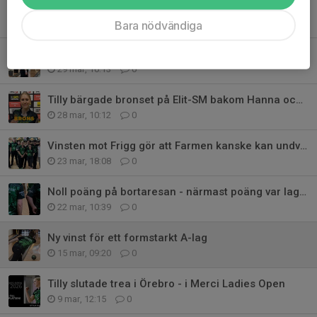
Detta hände i sista omgången av säsongens seriespel
12 apr, 09:45
0
Bara nödvändiga
A-laget har säkrat fortsatt spel i ettan
29 mar, 10:13
0
Tilly bärgade bronset på Elit-SM bakom Hanna och Anna
28 mar, 10:12
0
Vinsten mot Frigg gör att Farmen kanske kan undvika nerflyttning
23 mar, 18:08
0
Noll poäng på bortaresan - närmast poäng var laget i Karlskrona
22 mar, 10:39
0
Ny vinst för ett formstarkt A-lag
15 mar, 09:20
0
Tilly slutade trea i Örebro - i Merci Ladies Open
9 mar, 12:15
0