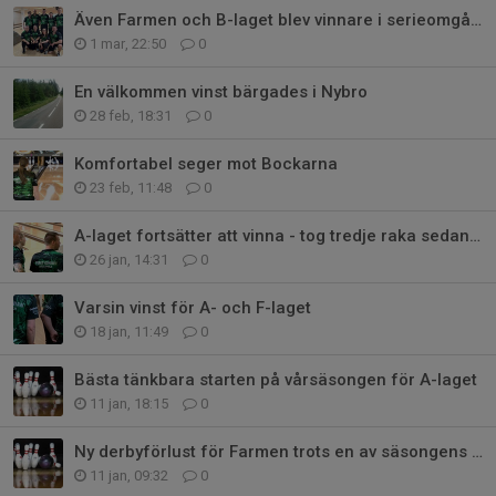
Även Farmen och B-laget blev vinnare i serieomgång 16
1 mar, 22:50
0
En välkommen vinst bärgades i Nybro
28 feb, 18:31
0
Komfortabel seger mot Bockarna
23 feb, 11:48
0
A-laget fortsätter att vinna - tog tredje raka sedan nyår
26 jan, 14:31
0
Varsin vinst för A- och F-laget
18 jan, 11:49
0
Bästa tänkbara starten på vårsäsongen för A-laget
11 jan, 18:15
0
Ny derbyförlust för Farmen trots en av säsongens bästa insatser
11 jan, 09:32
0