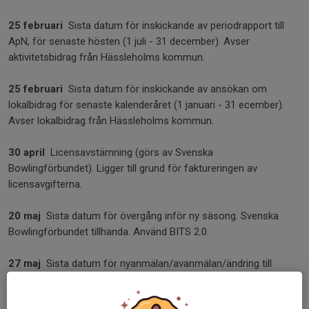
25 februari
Sista datum för inskickande av periodrapport till
ApN, för senaste hösten (1 juli - 31 december). Avser
aktivitetsbidrag från Hässleholms kommun.
25 februari
Sista datum för inskickande av ansökan om
lokalbidrag för senaste kalenderåret (1 januari - 31 ecember).
Avser lokalbidrag från Hässleholms kommun.
30 april
Licensavstämning (görs av Svenska
Bowlingförbundet). Ligger till grund för faktureringen av
licensavgifterna.
20 maj
Sista datum för övergång inför ny säsong. Svenska
Bowlingförbundet tillhanda. Använd BITS 2.0.
27 maj
Sista datum för nyanmälan/avanmälan/ändring till
Nationella serien kommande säsong.