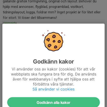
gällande grafisk formgivning, original och layout. Behöver du
hjälp med annonser, flygblad, programblad, visitkort,
tidningslayout, logga, foldrar mm? Inget projekt är för litet eller
för stort. Vi löser det tillsammans!
Hemsida
Godkänn kakor
Turbanhallen
Bowlinghallen i centrala Hässleholm som bl a är hemvist för ett
Vi använder oss av kakor (cookies) för att vår
webbplats ska fungera bra för dig. De används
flertal bowlingklubbar.
även för webbanalys i syfte att hjälpa oss att
Hemsida
förbättra våra tjänster.
Så använder vi cookies
Hässleholms kommun
Välkommen till Hässleholms kommun! Här möts människor för
att leva, uppleva, arbeta och lära i en kommun präglad av
Godkänn alla kakor