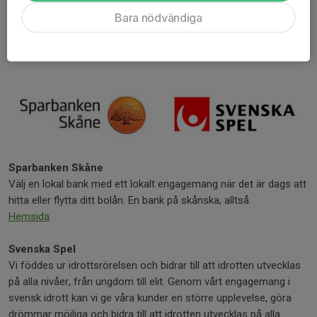
nyfikenhet och utveckling. Här hittar du småstadslivets och
landsbygdens alla fördelar med naturen rakt utanför dörren
Bara nödvändiga
samtidigt som du har storstadsregionen en kort tågresa bort.
Hemsida
Sparbanken Skåne
Välj en lokal bank med ett lokalt engagemang när det är dags att
hitta eller flytta ditt bolån. En bank på skånska, alltså.
Hemsida
Svenska Spel
Vi föddes ur idrottsrörelsen och bidrar till att idrotten utvecklas
på alla nivåer, från ungdom till elit. Genom vårt engagemang i
svensk idrott kan vi ge våra kunder en större upplevelse, göra
drömmar möjliga och bidra till att idrotten utvecklas på alla